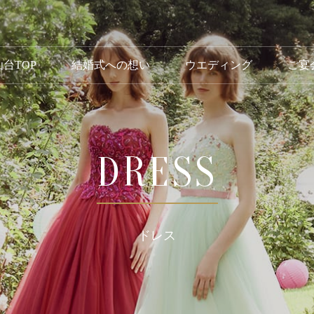
台TOP
結婚式への想い
ウエディング
ご宴
DRESS
ドレス