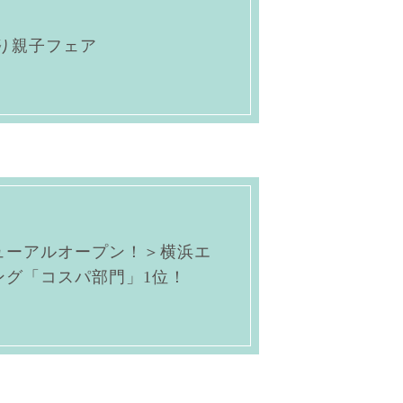
り親子フェア
ューアルオープン！＞横浜エ
ング「コスパ部門」1位！