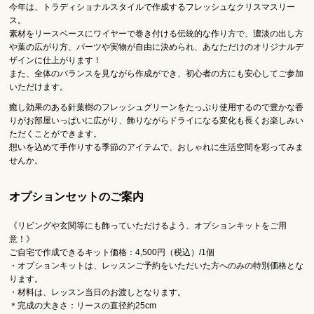
今年は、トラディショナルスタイルで作成するフレッシュなクリスマスリー
ス。
素材をリースベースにワイヤーで巻き付ける伝統的な作り方で、濃淡の出し方
や葉の広がり方、パーツや実物が自由に決められ、あなただけのオリジナルデ
ザインに仕上がります！
また、全体のバランスを見ながら作成ができ、初心者の方にも安心してご参加
いただけます。
癒し効果のある針葉樹のフレッシュグリーンをたっぷり使用するので豊かな香
りがお部屋いっぱいに広がり、飾りながらドライになる変化も長くお楽しみい
ただくことができます。
想いを込めて手作りする季節のアイテムで、おしゃれに生活空間を彩ってみま
せんか。
オプションセットのご案内
《リビングや玄関等にも飾っていただけるよう、オプションキットをご用
意！》
ご自宅で作成できるキット価格：4,500円（税込）/1個
・オプションキットは、レッスンご予約をいただいた方へのみの特別価格とな
ります。
・材料は、レッスン当日のお渡しとなります。
＊完成の大きさ：リースの直径約25cm