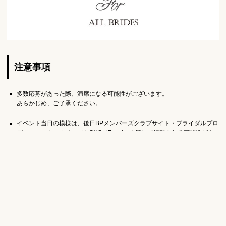
注意事項
多数応募があった際、満席になる可能性がございます。
あらかじめ、ご了承ください。
イベント当日の模様は、後日BPメンバーズクラブサイト・ブライダルプロ
デュースのホームページやSNS（Facebook等）で掲載される可能性があ
ります。
キャンセルの際は4日前以降、キャンセル料がかかります。
詳しくは「
サイトポリシー
」をご確認ください。
生花を扱うため、汚れても問題のないお召し物でお越しくださいませ