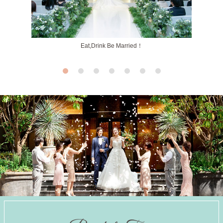
Eat,Drink Be Married！