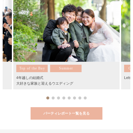
Top of the Bay
Summer
On
4年越しの結婚式
Lets
大好きな家族と迎えるウエディング
パーティレポート一覧を見る