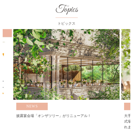
Topics
トピックス
NEWS
披露宴会場「オンザツリー」がリニューアル！
大手
式場
れま