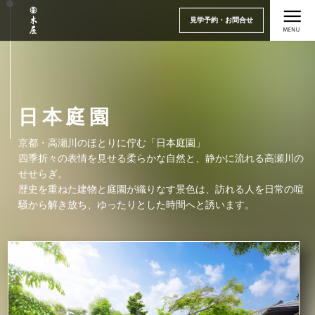
見学予約・お問合せ
見学予約・お問合せ
日本庭園
京都・高瀬川のほとりに佇む「日本庭園」
四季折々の表情を見せる柔らかな自然と、静かに流れる高瀬川の
せせらぎ。
歴史を重ねた建物と庭園が織りなす景色は、
訪れる人を日常の喧
騒から解き放ち、ゆったりとした時間へと誘います。