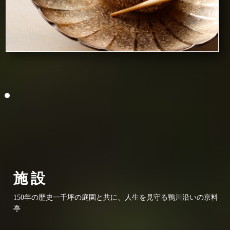
施設
150年の歴史一千坪の庭園と共に、
人生を見守る鴨川沿いの京料
亭