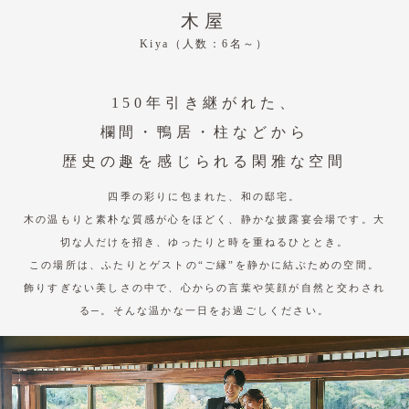
木屋
Kiya（人数：6名～）
150年引き継がれた、
欄間・鴨居・柱などから
歴史の趣を感じられる閑雅な空間
四季の彩りに包まれた、和の邸宅。
木の温もりと素朴な質感が心をほどく、静かな披露宴会場です。
大
切な人だけを招き、ゆったりと時を重ねるひととき。
この場所は、ふたりとゲストの“ご縁”を静かに結ぶための空間。
飾りすぎない美しさの中で、心からの言葉や笑顔が自然と交わされ
る─。
そんな温かな一日をお過ごしください。