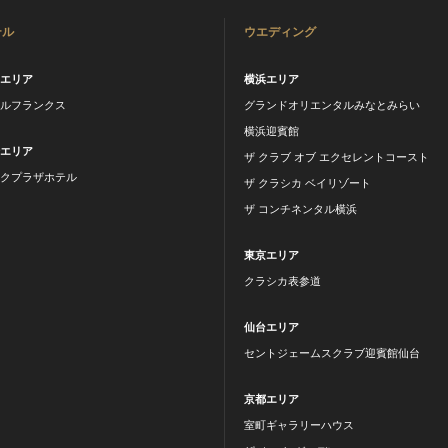
テル
ウエディング
葉エリア
横浜エリア
テルフランクス
グランドオリエンタルみなとみらい
横浜迎賓館
崎エリア
ザ クラブ オブ エクセレントコースト
ークプラザホテル
ザ クラシカ ベイリゾート
ザ コンチネンタル横浜
東京エリア
クラシカ表参道
仙台エリア
セントジェームスクラブ迎賓館仙台
京都エリア
室町ギャラリーハウス