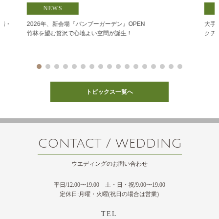
NEWS
式場・
2026年、新会場『バンブーガーデン』OPEN
大手
竹林を望む贅沢で心地よい空間が誕生！
クチ
トピックス一覧へ
CONTACT / WEDDING
ウエディングのお問い合わせ
平日/12:00〜19:00 土・日・祝/9:00〜19:00
定休日:月曜・火曜(祝日の場合は営業)