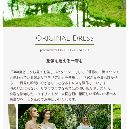
Original Dress
produced by LIVE LOVE LAUGH
想像を超える一着を
『360度どこから見ても美しいパターン』そして『世界の一流メゾンで
も使われている贅沢なマテリアル』を使用し、 花嫁さまを最も輝かせ
る、一目見た瞬間に心がきゅっとなるドレスを製作しています。
他のどこにもない、リブラブラフならではのRICHEなドレスたち。
会場を熟知したスタイリストが、大切な日に相応しい運命の一着の衣
装選びを、心を込めてお手伝いいたします。