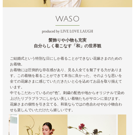
WASO
produced by LIVE LOVE LAUGH
髪飾りや小物も充実
自分らしく着こなす「和」の世界観
ご結婚式という特別な日にしか着ることができない花嫁さまのための
お着物。
お着物には圧倒的な存在感があり、見る人全てを魅了する力がありま
す。この着物を着ることができて本当に良かった、そのような思いを
全ての花嫁さまに感じていただきたいと心を込めてお品を取り揃えて
います。
中でもこだわっているのが“色”。刺繍の配色や地からオリジナルで染め
上げたリブラブラフにしかない美しい着物たちがサロンに並びます。
花嫁さまの個性を引き立てる、和装ならではの色合わせやお小物合わ
せも楽しんでいただけたら嬉しいです。