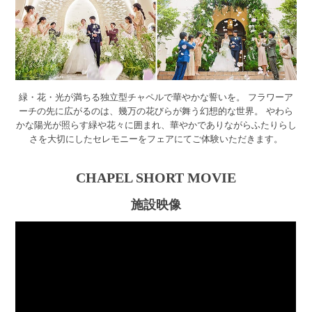
緑・花・光が満ちる独立型チャペルで華やかな誓いを。
フラワーア
ーチの先に広がるのは、幾万の花びらが舞う幻想的な世界。
やわら
かな陽光が照らす緑や花々に囲まれ、
華やかでありながらふたりらし
さを大切にしたセレモニーをフェアにてご体験いただきます。
CHAPEL SHORT MOVIE
施設映像