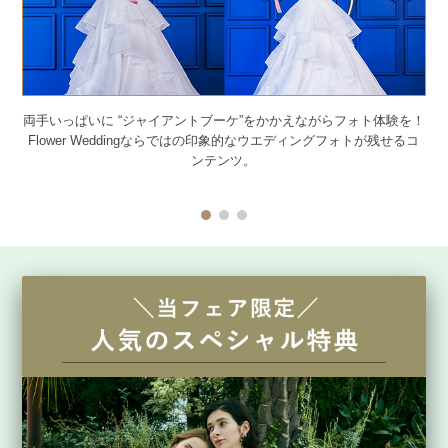
味は
両手いっぱいに “ジャイアントブーケ”をかかえながらフォト体験を！
チ
きま
Flower Weddingならではの印象的なウエディングフォトが残せるコ
お
ンテンツ。