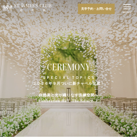
見学予約・お問い合せ
CEREMONY
ＳＰＥＣＩＡＬ ＴＯＰＩＣＳ
２０２６年９月ついに新チャペル完成！
自然美と光が織りなす洗練空間へ
Celebration Hall -The Nature-！