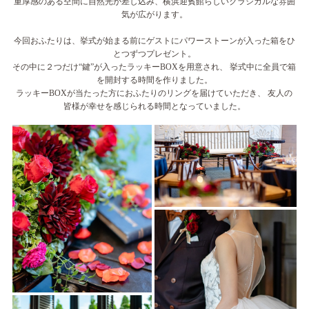
重厚感のある空間に自然光が差し込み、横浜迎賓館らしいクラシカルな雰囲
気が広がります。
今回おふたりは、挙式が始まる前にゲストにパワーストーンが入った箱をひ
とつずつプレゼント。
その中に２つだけ“鍵”が入ったラッキーBOXを用意され、 挙式中に全員で箱
を開封する時間を作りました。
ラッキーBOXが当たった方におふたりのリングを届けていただき、 友人の
皆様が幸せを感じられる時間となっていました。