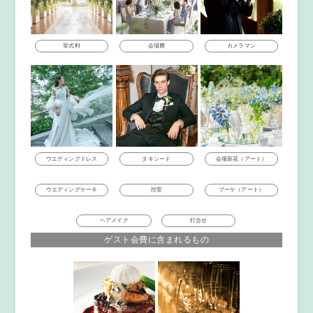
挙式料
会場費
カメラマン
ウエディングドレス
タキシード
会場装花（アート）
ウエディングケーキ
控室
ブーケ（アート）
打合せ
ヘアメイク
ゲスト会費に含まれるもの