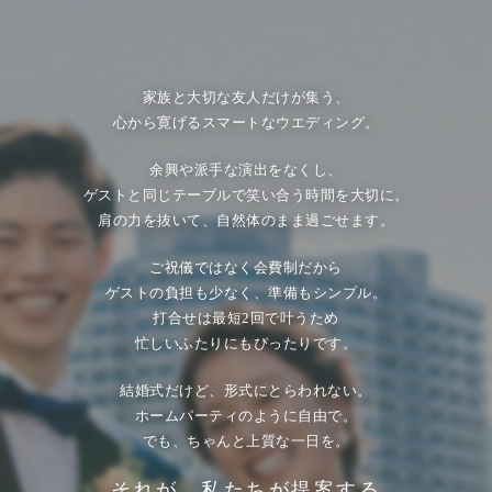
家族と大切な友人だけが集う、
心から寛げるスマートなウエディング。
余興や派手な演出をなくし、
ゲストと同じテーブルで笑い合う時間を大切に。
肩の力を抜いて、自然体のまま過ごせます。
ご祝儀ではなく会費制だから
ゲストの負担も少なく、準備もシンプル。
打合せは最短2回で叶うため
忙しいふたりにもぴったりです。
結婚式だけど、形式にとらわれない。
ホームパーティのように自由で。
でも、ちゃんと上質な一日を。
それが、私たちが提案する